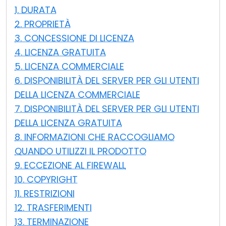
1. DURATA
Cloud e On-Premise
2. PROPRIETÀ
3. CONCESSIONE DI LICENZA
4. LICENZA GRATUITA
5. LICENZA COMMERCIALE
6. DISPONIBILITÀ DEL SERVER PER GLI UTENTI
DELLA LICENZA COMMERCIALE
7. DISPONIBILITÀ DEL SERVER PER GLI UTENTI
DELLA LICENZA GRATUITA
8. INFORMAZIONI CHE RACCOGLIAMO
QUANDO UTILIZZI IL PRODOTTO
9. ECCEZIONE AL FIREWALL
10. COPYRIGHT
11. RESTRIZIONI
12. TRASFERIMENTI
13. TERMINAZIONE