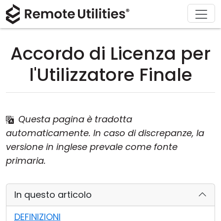
Chi siamo
Supporto
Prodotto
Acquista
Soluzioni
Scarica
Tour
Finanza e Banche
Windows
Acquista online
Centro supporto
Contattaci
Accordo di Licenza per
Sicurezza
Produzione e Vendita al Dettaglio
macOS
Assistente Licenza
Documentazione
Sala stampa
l'Utilizzatore Finale
Screenshot
Sanità
Linux
Aggiorna la tua Licenza
Base di conoscenza
Scrivi una recensione
Note di rilascio
Istruzione e Governo
iOS/Android
Questa pagina è tradotta
automaticamente. In caso di discrepanze, la
Modalità di connessione
Tecnologia dell'informazione
versione in inglese prevale come fonte
Accesso non presidiato
primaria.
Supporto Active Directory
In questo articolo
Configurazione MSI
DEFINIZIONI