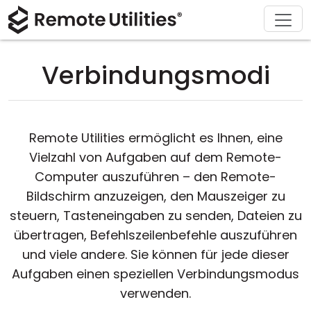
Herunterladen
Lösungen
Support
Produkt
Kaufen
Über
Tour
Finanzen und Banken
Windows
Online kaufen
Support-Center
Kontaktieren Sie uns
Verbindungsmodi
Sicherheit
Produktion und Einzelhandel
macOS
Lizenz-Assistent
Dokumentation
Pressestelle
Screenshot
Gesundheitswesen
Linux
Ihre Lizenz upgraden
Wissensdatenbank
Eine Bewertung schreiben
Remote Utilities ermöglicht es Ihnen, eine
Versionshinweise
Bildung und Regierung
iOS/Android
Vielzahl von Aufgaben auf dem Remote-
Computer auszuführen – den Remote-
Verbindungsmethoden
Informationstechnologie
Bildschirm anzuzeigen, den Mauszeiger zu
steuern, Tasteneingaben zu senden, Dateien zu
Unbeaufsichtigter Zugriff
übertragen, Befehlszeilenbefehle auszuführen
und viele andere. Sie können für jede dieser
Active Directory-Unterstützung
Aufgaben einen speziellen Verbindungsmodus
verwenden.
MSI-Konfiguration