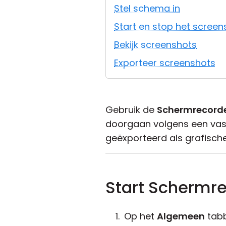
Stel schema in
Start en stop het scree
Bekijk screenshots
Exporteer screenshots
Gebruik de
Schermrecord
doorgaan volgens een vas
geëxporteerd als grafisch
Start Schermr
Op het
Algemeen
tabb