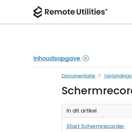
Inhoudsopgave
Documentatie
Verbinding
Schermrecor
In dit artikel
Start Schermrecorder