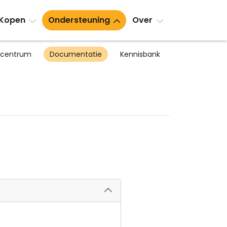
Kopen
Ondersteuning
Over
scentrum
Documentatie
Kennisbank