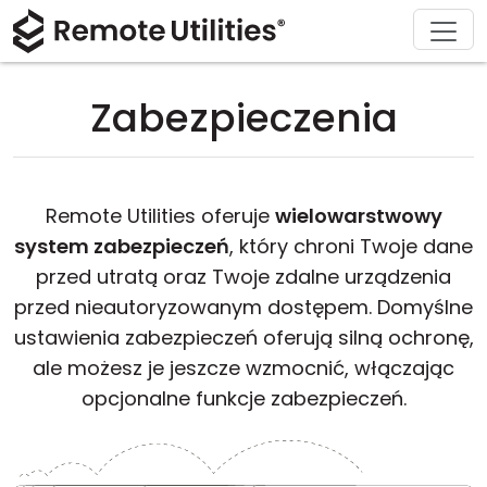
Rozwiązania
Wsparcie
Produkt
Pobierz
O nas
Kup
Wycieczka
Finanse i bankowość
Windows
Kup online
Centrum wsparcia
Skontaktuj się z nami
Zabezpieczenia
Zabezpieczenia
Produkcja i handel
macOS
Asystent licencji
Dokumentacja
Agenda prasowa
Zrzuty ekranu
Opieka zdrowotna
Linux
Uaktualnij swoją licencję
Baza wiedzy
Napisz recenzję
Remote Utilities oferuje
wielowarstwowy
Informacje o wydaniu
Edukacja i rząd
iOS/Android
system zabezpieczeń
, który chroni Twoje dane
przed utratą oraz Twoje zdalne urządzenia
Tryby połączeń
Technologie informacyjne
przed nieautoryzowanym dostępem. Domyślne
ustawienia zabezpieczeń oferują silną ochronę,
Dostęp bez nadzoru
ale możesz je jeszcze wzmocnić, włączając
opcjonalne funkcje zabezpieczeń.
Wsparcie dla Active Directory
Konfiguracja MSI