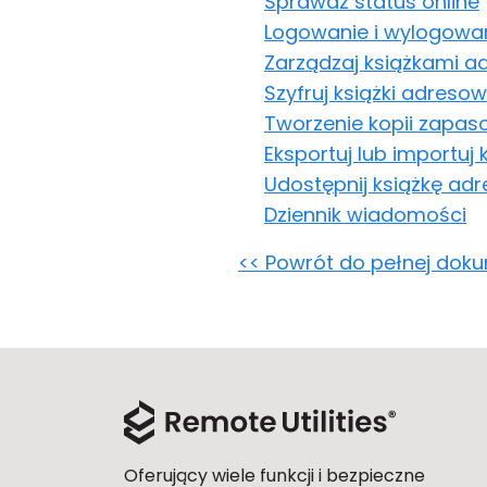
Sprawdź status online
Logowanie i wylogowa
Zarządzaj książkami 
Szyfruj książki adreso
Tworzenie kopii zapas
Eksportuj lub importuj
Udostępnij książkę ad
Dziennik wiadomości
<< Powrót do pełnej doku
Oferujący wiele funkcji i bezpieczne