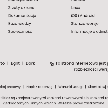
Zrzuty ekranu
Linux
Dokumentacja
iOS i Android
Baza wiedzy
Starsze wersje
Społeczność
Informacje o odins
to
Light
Dark
Ta strona internetowa jes
rozbieżności wers
okój prasowy
Napisz recenzję
Warunki usługi
Skontaktuj 
Utilities są zarejestrowanymi znakami towarowymi lub znakami t
Zjednoczonych i innych krajach. Wszelkie prawa zastrzeżone.