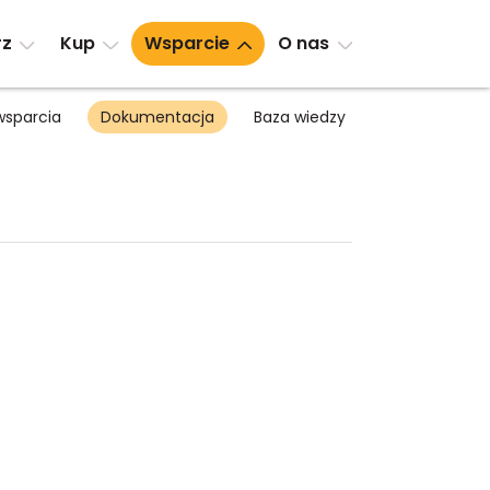
rz
Kup
Wsparcie
O nas
sparcia
Dokumentacja
Baza wiedzy