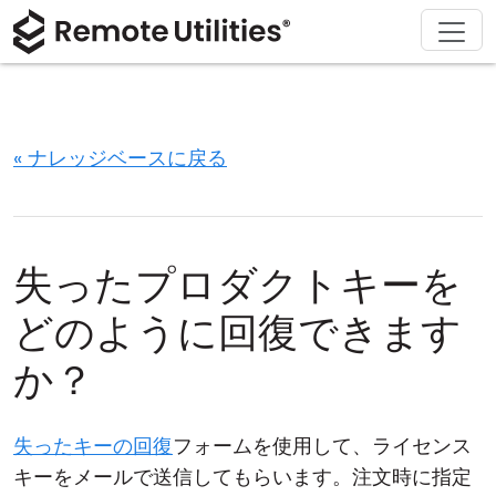
ソリューション
ダウンロード
サポート
会社概要
製品
購入
ツアー
金融および銀行
Windows
オンライン購入
サポートセンター
お問い合わせ
セキュリティ
製造および小売
macOS
ライセンスアシスタント
ドキュメント
プレスルーム
« ナレッジベースに戻る
スクリーンショット
ヘルスケア
Linux
ライセンスのアップグレード
ナレッジベース
レビューを書く
リリースノート
教育および政府
iOS/Android
失ったプロダクトキーを
接続モード
情報技術
どのように回復できます
無人アクセス
か？
Active Directory サポート
失ったキーの回復
フォームを使用して、ライセンス
MSI 設定
キーをメールで送信してもらいます。注文時に指定