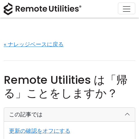
ソリューション
ダウンロード
サポート
会社概要
製品
購入
ツアー
金融および銀行
Windows
オンライン購入
サポートセンター
お問い合わせ
セキュリティ
製造および小売
macOS
ライセンスアシスタント
ドキュメント
プレスルーム
« ナレッジベースに戻る
スクリーンショット
ヘルスケア
Linux
ライセンスのアップグレード
ナレッジベース
レビューを書く
リリースノート
教育および政府
iOS/Android
Remote Utilities は「帰
接続モード
情報技術
る」ことをしますか？
無人アクセス
この記事では
Active Directory サポート
更新の確認をオフにする
MSI 設定