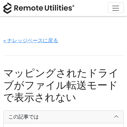
ソリューション
ダウンロード
サポート
会社概要
製品
購入
ツアー
金融および銀行
Windows
オンライン購入
サポートセンター
お問い合わせ
セキュリティ
製造および小売
macOS
ライセンスアシスタント
ドキュメント
プレスルーム
« ナレッジベースに戻る
スクリーンショット
ヘルスケア
Linux
ライセンスのアップグレード
ナレッジベース
レビューを書く
リリースノート
教育および政府
iOS/Android
マッピングされたドライ
接続モード
情報技術
ブがファイル転送モード
無人アクセス
で表示されない
Active Directory サポート
この記事では
MSI 設定