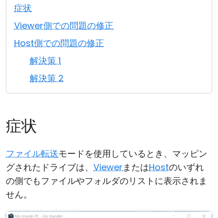
症状
クラウド＆オンプレミス
Viewer側での問題の修正
Host側での問題の修正
解決策 1
解決策 2
症状
ファイル転送
モードを使用しているとき、マッピン
グされたドライブは、
Viewer
または
Host
のいずれ
の側でもファイルやフォルダのリストに表示されま
せん。