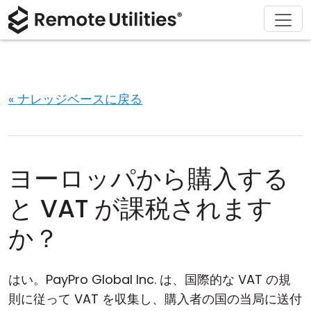
ソリューション
ダウンロード
サポート
会社概要
製品
購入
ツアー
金融および銀行
Windows
オンライン購入
サポートセンター
お問い合わせ
セキュリティ
製造および小売
macOS
ライセンスアシスタント
ドキュメント
プレスルーム
« ナレッジベースに戻る
スクリーンショット
ヘルスケア
Linux
ライセンスのアップグレード
ナレッジベース
レビューを書く
リリースノート
教育および政府
iOS/Android
ヨーロッパから購入する
接続モード
情報技術
と VAT が課税されます
無人アクセス
か？
Active Directory サポート
はい。PayPro Global Inc. は、国際的な VAT の規
MSI 設定
則に従って VAT を収集し、購入者の国の当局に送付