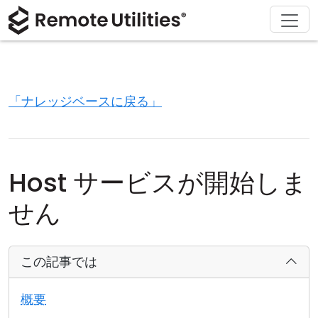
ソリューション
ダウンロード
サポート
会社概要
製品
購入
ツアー
金融および銀行
Windows
オンライン購入
サポートセンター
お問い合わせ
セキュリティ
製造および小売
macOS
ライセンスアシスタント
ドキュメント
プレスルーム
「ナレッジベースに戻る」
スクリーンショット
ヘルスケア
Linux
ライセンスのアップグレード
ナレッジベース
レビューを書く
リリースノート
教育および政府
iOS/Android
Host サービスが開始しま
接続モード
情報技術
せん
無人アクセス
この記事では
Active Directory サポート
概要
MSI 設定