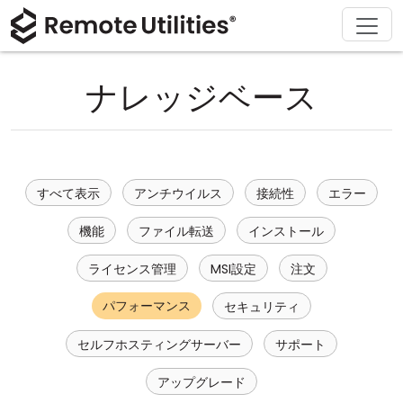
ソリューション
ダウンロード
サポート
会社概要
製品
購入
ツアー
金融および銀行
Windows
オンライン購入
サポートセンター
お問い合わせ
ナレッジベース
セキュリティ
製造および小売
macOS
ライセンスアシスタント
ドキュメント
プレスルーム
スクリーンショット
ヘルスケア
Linux
ライセンスのアップグレード
ナレッジベース
レビューを書く
すべて表示
アンチウイルス
接続性
エラー
リリースノート
教育および政府
iOS/Android
機能
ファイル転送
インストール
接続モード
情報技術
ライセンス管理
MSI設定
注文
無人アクセス
パフォーマンス
セキュリティ
Active Directory サポート
セルフホスティングサーバー
サポート
MSI 設定
アップグレード