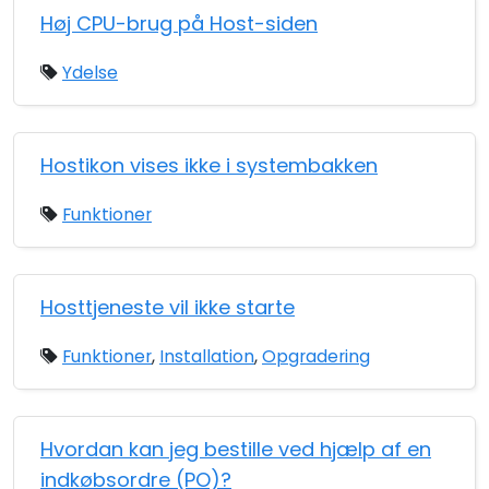
Høj CPU-brug på Host-siden
Ydelse
Hostikon vises ikke i systembakken
Funktioner
Hosttjeneste vil ikke starte
Funktioner
,
Installation
,
Opgradering
Hvordan kan jeg bestille ved hjælp af en
indkøbsordre (PO)?