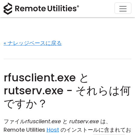
ソリューション
ダウンロード
サポート
会社概要
製品
購入
ツアー
金融および銀行
Windows
オンライン購入
サポートセンター
お問い合わせ
セキュリティ
製造および小売
macOS
ライセンスアシスタント
ドキュメント
プレスルーム
« ナレッジベースに戻る
スクリーンショット
ヘルスケア
Linux
ライセンスのアップグレード
ナレッジベース
レビューを書く
リリースノート
教育および政府
iOS/Android
rfusclient.exe と
接続モード
情報技術
rutserv.exe - それらは何
無人アクセス
ですか？
Active Directory サポート
ファイル
rfusclient.exe
と
rutserv.exe
は、
MSI 設定
Remote Utilities
Host
のインストールに含まれてお