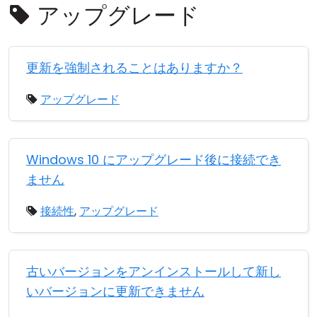
アップグレード
クラウド＆オンプレミス
更新を強制されることはありますか？
アップグレード
Windows 10 にアップグレード後に接続でき
ません
接続性
,
アップグレード
古いバージョンをアンインストールして新し
いバージョンに更新できません