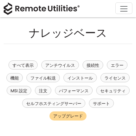
ソリューション
ダウンロード
サポート
会社概要
製品
購入
ツアー
金融および銀行
Windows
オンライン購入
サポートセンター
お問い合わせ
ナレッジベース
セキュリティ
製造および小売
macOS
ライセンスアシスタント
ドキュメント
プレスルーム
スクリーンショット
ヘルスケア
Linux
ライセンスのアップグレード
ナレッジベース
レビューを書く
すべて表示
アンチウイルス
接続性
エラー
リリースノート
教育および政府
iOS/Android
機能
ファイル転送
インストール
ライセンス
接続モード
情報技術
MSI 設定
注文
パフォーマンス
セキュリティ
無人アクセス
セルフホスティングサーバー
サポート
Active Directory サポート
アップグレード
MSI 設定