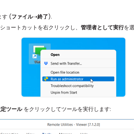
す (
ファイル
➝
終了
).
er ショートカットを右クリックし、
管理者として実行
を選
 設定ツール
をクリックしてツールを実行します: