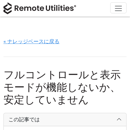
ソリューション
ダウンロード
サポート
会社概要
製品
購入
ツアー
金融および銀行
Windows
オンライン購入
サポートセンター
お問い合わせ
セキュリティ
製造および小売
macOS
ライセンスアシスタント
ドキュメント
プレスルーム
« ナレッジベースに戻る
スクリーンショット
ヘルスケア
Linux
ライセンスのアップグレード
ナレッジベース
レビューを書く
リリースノート
教育および政府
iOS/Android
フルコントロールと表示
接続モード
情報技術
モードが機能しないか、
無人アクセス
安定していません
Active Directory サポート
この記事では
MSI 設定