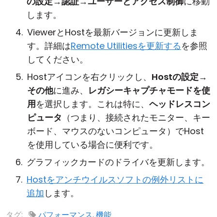
の設定
→
認証
→
ユーザーとアクセス制御
に移動
します。
ViewerとHostを最新バージョンに更新しま
す。詳細は
Remote Utilitiesを更新する
を参照
してください。
Hostアイコンを右クリックし、
Hostの設定
→
その他
に進み、
レガシーキャプチャモードを使
用
を選択します。これは特に、
ヘッドレスコン
ピュータ
（つまり、接続されたモニター、キー
ボード、マウスのないコンピュータ）でHost
を使用している場合に便利です。
グラフィックカードのドライバを更新します。
Hostをアンチウイルスソフトの例外リストに
追加
します。
タグ:
パフォーマンス
,
機能