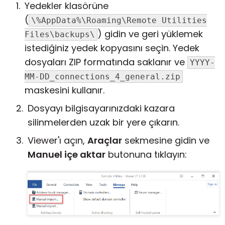
Yedekler klasörüne
(
\%AppData%\Roaming\Remote Utilities
) gidin ve geri yüklemek
Files\backups\
istediğiniz yedek kopyasını seçin. Yedek
dosyaları ZIP formatında saklanır ve
YYYY-
MM-DD_connections_4_general.zip
maskesini kullanır.
Dosyayı bilgisayarınızdaki kazara
silinmelerden uzak bir yere çıkarın.
Viewer'ı açın,
Araçlar
sekmesine gidin ve
Manuel içe aktar
butonuna tıklayın: