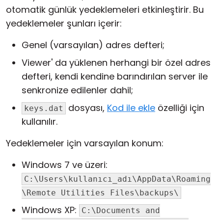
otomatik günlük yedeklemeleri etkinleştirir. Bu
yedeklemeler şunları içerir:
Genel (varsayılan) adres defteri;
Viewer' da yüklenen herhangi bir özel adres
defteri, kendi kendine barındırılan server ile
senkronize edilenler dahil;
dosyası,
Kod ile ekle
özelliği için
keys.dat
kullanılır.
Yedeklemeler için varsayılan konum:
Windows 7 ve üzeri:
C:\Users\kullanıcı_adı\AppData\Roaming
\Remote Utilities Files\backups\
Windows XP:
C:\Documents and