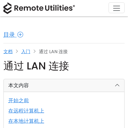
解决方案
产品
下载
购买
支持
关于
巡演
金融与银行
Windows
在线购买
支持中心
联系我们
目录
安全性
制造业与零售
macOS
许可证助手
文档
新闻发布室
截图
医疗保健
Linux
升级您的许可证
知识库
撰写评论
文档
入门
通过 LAN 连接
通过 LAN 连接
发行说明
教育与政府
iOS/Android
连接模式
信息技术
本文内容
无人值守访问
开始之前
Active Directory 支持
在远程计算机上
在本地计算机上
MSI 配置