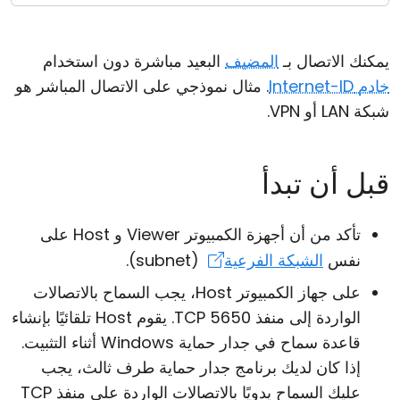
يمكنك الاتصال بـ
المضيف
البعيد مباشرة دون استخدام
خادم Internet-ID
. مثال نموذجي على الاتصال المباشر هو
شبكة LAN أو VPN.
قبل أن تبدأ
تأكد من أن أجهزة الكمبيوتر Viewer و Host على
نفس
الشبكة الفرعية
(subnet).
على جهاز الكمبيوتر Host، يجب السماح بالاتصالات
الواردة إلى منفذ TCP 5650. يقوم Host تلقائيًا بإنشاء
قاعدة سماح في جدار حماية Windows أثناء التثبيت.
إذا كان لديك برنامج جدار حماية طرف ثالث، يجب
عليك السماح يدويًا بالاتصالات الواردة على منفذ TCP