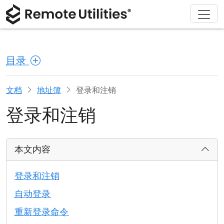
解决方案
产品
下载
购买
支持
关于
巡演
金融与银行
Windows
在线购买
支持中心
联系我们
目录
安全性
制造业与零售
macOS
许可证助手
文档
新闻发布室
截图
医疗保健
Linux
升级您的许可证
知识库
撰写评论
文档
地址簿
登录和注销
登录和注销
发行说明
教育与政府
iOS/Android
连接模式
信息技术
本文内容
无人值守访问
登录和注销
Active Directory 支持
自动登录
重新登录命令
MSI 配置