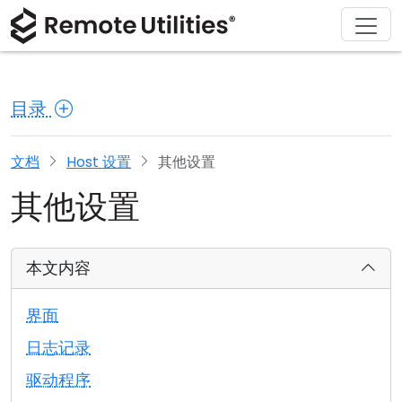
解决方案
产品
下载
购买
支持
关于
巡演
金融与银行
Windows
在线购买
支持中心
联系我们
目录
安全性
制造业与零售
macOS
许可证助手
文档
新闻发布室
截图
医疗保健
Linux
升级您的许可证
知识库
撰写评论
文档
Host 设置
其他设置
其他设置
发行说明
教育与政府
iOS/Android
连接模式
信息技术
本文内容
无人值守访问
界面
Active Directory 支持
日志记录
驱动程序
MSI 配置