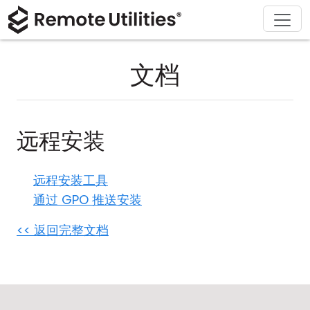
解决方案
产品
下载
购买
支持
关于
巡演
金融与银行
Windows
在线购买
支持中心
联系我们
文档
安全性
制造业与零售
macOS
许可证助手
文档
新闻发布室
截图
医疗保健
Linux
升级您的许可证
知识库
撰写评论
远程安装
发行说明
教育与政府
iOS/Android
远程安装工具
连接模式
信息技术
通过 GPO 推送安装
无人值守访问
<< 返回完整文档
Active Directory 支持
MSI 配置