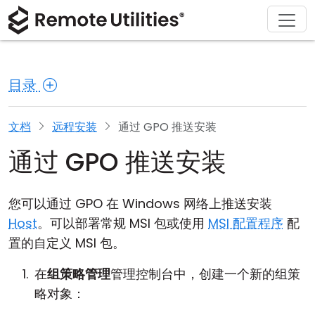
解决方案
产品
下载
购买
支持
关于
巡演
金融与银行
Windows
在线购买
支持中心
联系我们
目录
安全性
制造业与零售
macOS
许可证助手
文档
新闻发布室
截图
医疗保健
Linux
升级您的许可证
知识库
撰写评论
文档
远程安装
通过 GPO 推送安装
通过 GPO 推送安装
发行说明
教育与政府
iOS/Android
连接模式
信息技术
您可以通过 GPO 在 Windows 网络上推送安装
Host
。可以部署常规 MSI 包或使用
MSI 配置程序
配
无人值守访问
置的自定义 MSI 包。
Active Directory 支持
在
组策略管理
管理控制台中，创建一个新的组策
略对象：
MSI 配置