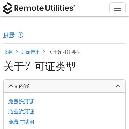
解决方案
产品
下载
购买
支持
关于
巡演
金融与银行
Windows
在线购买
支持中心
联系我们
目录
安全性
制造业与零售
macOS
许可证助手
文档
新闻发布室
截图
医疗保健
Linux
升级您的许可证
知识库
撰写评论
文档
开始使用
关于许可证类型
关于许可证类型
发行说明
教育与政府
iOS/Android
连接模式
信息技术
本文内容
无人值守访问
免费许可证
Active Directory 支持
商业许可证
免费与试用
MSI 配置