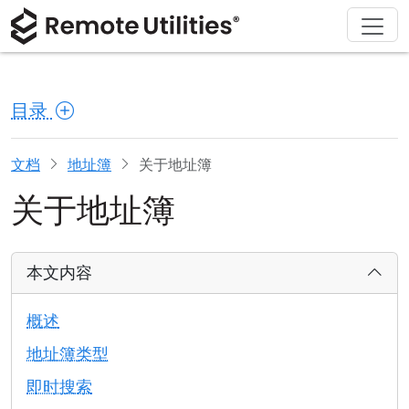
解决方案
产品
下载
购买
支持
关于
巡演
金融与银行
Windows
在线购买
支持中心
联系我们
目录
安全性
制造业与零售
macOS
许可证助手
文档
新闻发布室
截图
医疗保健
Linux
升级您的许可证
知识库
撰写评论
文档
地址簿
关于地址簿
关于地址簿
发行说明
教育与政府
iOS/Android
连接模式
信息技术
本文内容
无人值守访问
概述
Active Directory 支持
地址簿类型
即时搜索
MSI 配置