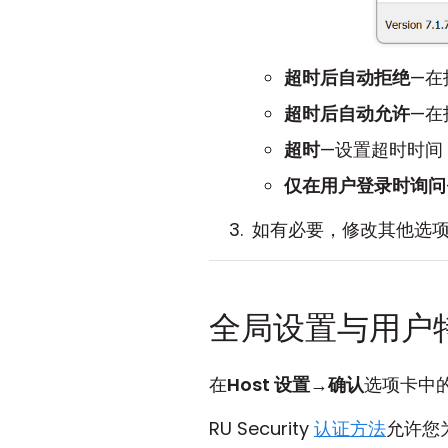
超时后自动拒绝
—在
超时后自动允许
—在
超时
—设置超时时间
仅在用户登录时询问
如有必要，修改其他选
全局设置与用户
在
Host 设置
→
确认
选项卡中的
RU Security
认证方法
允许您