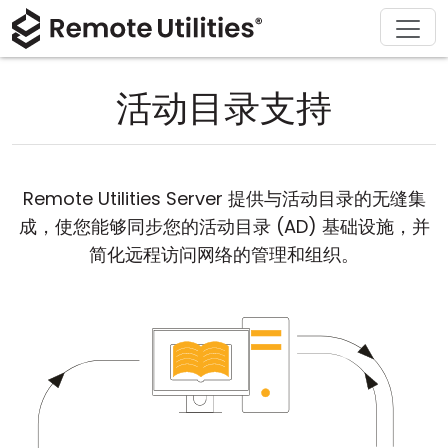
解决方案
产品
下载
购买
支持
关于
巡演
金融与银行
Windows
在线购买
支持中心
联系我们
活动目录支持
安全性
制造业与零售
macOS
许可证助手
文档
新闻发布室
截图
医疗保健
Linux
升级您的许可证
知识库
撰写评论
Remote Utilities Server 提供与活动目录的无缝集
发行说明
教育与政府
iOS/Android
成，使您能够同步您的活动目录 (AD) 基础设施，并
简化远程访问网络的管理和组织。
连接模式
信息技术
无人值守访问
Active Directory 支持
MSI 配置