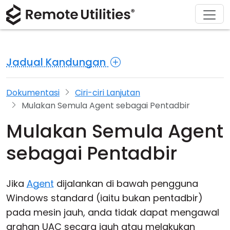
Penyelesaian
Muat turun
Sokongan
Tentang
Produk
Beli
Tur Produk
Kewangan dan Perbankan
Windows
Beli Dalam Talian
Pusat Sokongan
Hubungi kami
Jadual Kandungan
Keselamatan
Pengilangan dan Peruncitan
macOS
Pembantu Lesen
Dokumentasi
Bilik Akhbar
Tangkapan Skrin
Kesihatan
Linux
Tingkatkan Lesen Anda
Pangkalan Pengetahuan
Tulis Ulasan
Dokumentasi
Ciri-ciri Lanjutan
Mulakan Semula Agent sebagai Pentadbir
Nota Keluaran
Pendidikan dan Kerajaan
iOS/Android
Mulakan Semula Agent
Sifat Sambungan
Teknologi maklumat
sebagai Pentadbir
Akses Tanpa Pengawasan
Jika
Agent
dijalankan di bawah pengguna
Sokongan Active Directory
Windows standard (iaitu bukan pentadbir)
pada mesin jauh, anda tidak dapat mengawal
Konfigurasi MSI
arahan UAC secara jauh atau melakukan