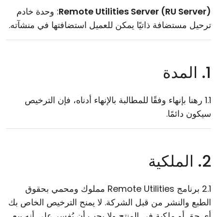
Remote Utilities Server (RU Server)
: وحدة خادم
ترحيل مستضافة ذاتيًا يمكن للعميل استضافتها في منشآته.
1. المدة
1.1 رهنا بإنهاء وفقًا للمطالبة بالإنهاء أدناه، فإن الترخيص
سيكون دائمًا.
2. الملكية
2.1 برنامج Remote Utilities مملوك ومحمي بحقوق
الطبع والنشر من قبل الشركة. لا يمنح الترخيص الخاص بك
أي حق أو ملكية في المنتج ولا يجب أن يُفسر على أنه بيع