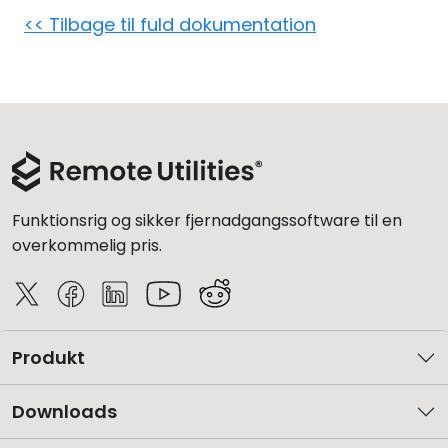
<< Tilbage til fuld dokumentation
Cloud og Lokalt
Funktionsrig og sikker fjernadgangssoftware til en
overkommelig pris.
Produkt
Downloads