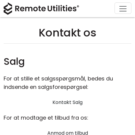
Download
Løsninger
Support
Produkt
Køb
Om
Tour
Finans og Bankvæsen
Windows
Køb online
Support Center
Kontakt os
Kontakt os
Sikkerhed
Produktion og Detailhandel
macOS
Licensassistent
Dokumentation
Presseværelse
Skærmbilleder
Sundhedspleje
Linux
Opgrader din licens
Vidensbase
Skriv en anmeldelse
Salg
Udgivelsesnoter
Uddannelse og Offentlig Sektor
iOS/Android
For at stille et salgsspørgsmål, bedes du
Forbindelsesmodes
Informationsteknologi
indsende en salgsforespørgsel:
Uden tilsyn
Kontakt Salg
Active Directory Support
For at modtage et tilbud fra os:
MSI Konfiguration
Anmod om tilbud