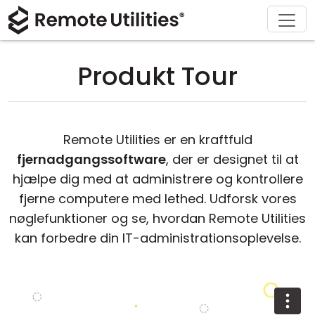
Download
Løsninger
Support
Produkt
Køb
Om
Tour
Finans og Bankvæsen
Windows
Køb online
Support Center
Kontakt os
Produkt Tour
Sikkerhed
Produktion og Detailhandel
macOS
Licensassistent
Dokumentation
Presseværelse
Skærmbilleder
Sundhedspleje
Linux
Opgrader din licens
Vidensbase
Skriv en anmeldelse
Remote Utilities er en kraftfuld
Udgivelsesnoter
Uddannelse og Offentlig Sektor
iOS/Android
fjernadgangssoftware
, der er designet til at
hjælpe dig med at administrere og kontrollere
Forbindelsesmodes
Informationsteknologi
fjerne computere med lethed. Udforsk vores
nøglefunktioner og se, hvordan Remote Utilities
Uden tilsyn
kan forbedre din IT-administrationsoplevelse.
Active Directory Support
MSI Konfiguration