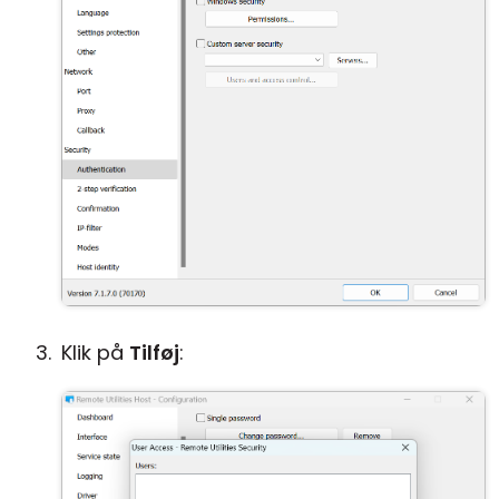
Klik på
Tilføj
: