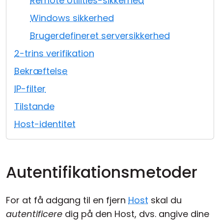
Remote Utilities-sikkerhed
Cloud og Lokalt
Windows sikkerhed
Brugerdefineret serversikkerhed
2-trins verifikation
Bekræftelse
IP-filter
Tilstande
Host-identitet
Autentifikationsmetoder
For at få adgang til en fjern
Host
skal du
autentificere
dig på den Host, dvs. angive dine