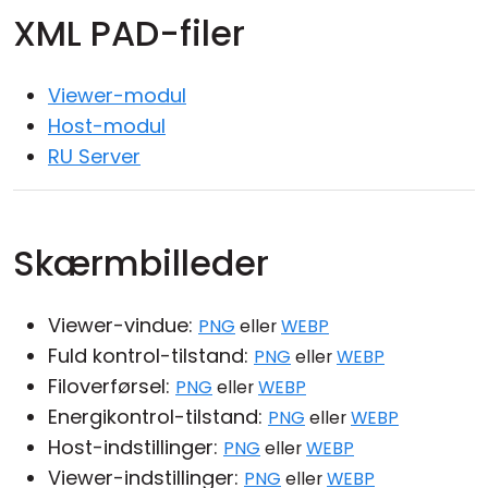
XML PAD-filer
Cloud og Lokalt
Viewer-modul
Host-modul
RU Server
Skærmbilleder
Viewer-vindue:
PNG
eller
WEBP
Fuld kontrol-tilstand:
PNG
eller
WEBP
Filoverførsel:
PNG
eller
WEBP
Energikontrol-tilstand:
PNG
eller
WEBP
Host-indstillinger:
PNG
eller
WEBP
Viewer-indstillinger:
PNG
eller
WEBP