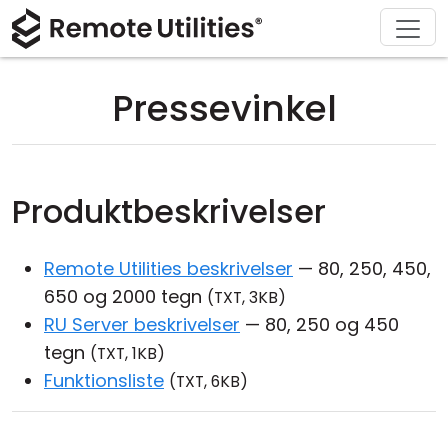
Download
Løsninger
Support
Produkt
Køb
Om
Tour
Finans og Bankvæsen
Windows
Køb online
Support Center
Kontakt os
Pressevinkel
Sikkerhed
Produktion og Detailhandel
macOS
Licensassistent
Dokumentation
Presseværelse
Skærmbilleder
Sundhedspleje
Linux
Opgrader din licens
Vidensbase
Skriv en anmeldelse
Produktbeskrivelser
Udgivelsesnoter
Uddannelse og Offentlig Sektor
iOS/Android
Remote Utilities beskrivelser
— 80, 250, 450,
Forbindelsesmodes
Informationsteknologi
650 og 2000 tegn
(TXT, 3KB)
Uden tilsyn
RU Server beskrivelser
— 80, 250 og 450
tegn
(TXT, 1KB)
Active Directory Support
Funktionsliste
(TXT, 6KB)
MSI Konfiguration