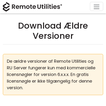
Download
Løsninger
Support
Produkt
Køb
Om
Tour
Finans og Bankvæsen
Windows
Køb online
Support Center
Kontakt os
Download Ældre
Sikkerhed
Produktion og Detailhandel
macOS
Licensassistent
Dokumentation
Presseværelse
Versioner
Skærmbilleder
Sundhedspleje
Linux
Opgrader din licens
Vidensbase
Skriv en anmeldelse
Udgivelsesnoter
Uddannelse og Offentlig Sektor
iOS/Android
De ældre versioner af Remote Utilities og
Forbindelsesmodes
Informationsteknologi
RU Server fungerer kun med kommercielle
licensnøgler for version 6.x.x.x. En gratis
Uden tilsyn
licensnøgle er ikke tilgængelig for denne
version.
Active Directory Support
MSI Konfiguration