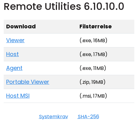
Remote Utilities 6.10.10.0
Cloud og Lokalt
Download
Filstørrelse
Viewer
(.exe, 16MB)
Host
(.exe, 17MB)
Agent
(.exe, 11MB)
Portable Viewer
(.zip, 19MB)
Host MSI
(.msi, 17MB)
Systemkrav
SHA-256