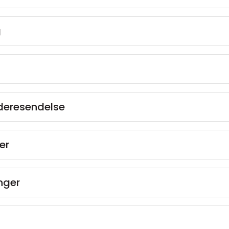
g
ideresendelse
er
inger