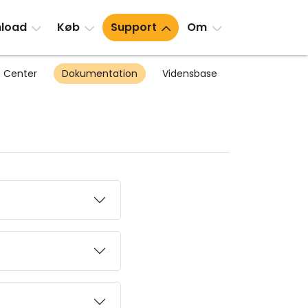
load
Køb
Support
Om
 Center
Dokumentation
Vidensbase