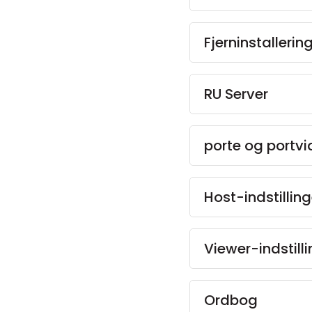
Fjerninstallerin
RU Server
porte og portv
Host-indstilling
Viewer-indstill
Ordbog