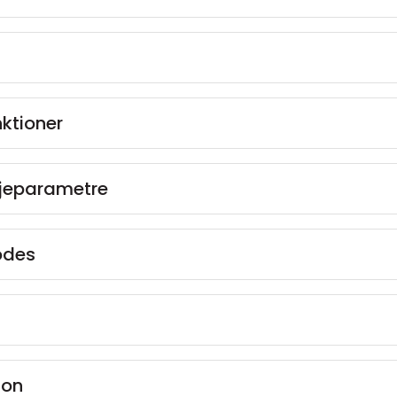
ktioner
jeparametre
odes
ion