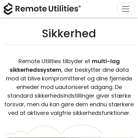
Download
Løsninger
Support
Produkt
Køb
Om
Tour
Finans og Bankvæsen
Windows
Køb online
Support Center
Kontakt os
Sikkerhed
Sikkerhed
Produktion og Detailhandel
macOS
Licensassistent
Dokumentation
Presseværelse
Skærmbilleder
Sundhedspleje
Linux
Opgrader din licens
Vidensbase
Skriv en anmeldelse
Remote Utilities tilbyder et
multi-lag
Udgivelsesnoter
Uddannelse og Offentlig Sektor
iOS/Android
sikkerhedssystem
, der beskytter dine data
mod at blive kompromitteret og dine fjernede
Forbindelsesmodes
Informationsteknologi
enheder mod uautoriseret adgang. De
standard sikkerhedsindstillinger giver stærke
Uden tilsyn
forsvar, men du kan gøre dem endnu stærkere
ved at aktivere valgfrie sikkerhedsfunktioner.
Active Directory Support
MSI Konfiguration