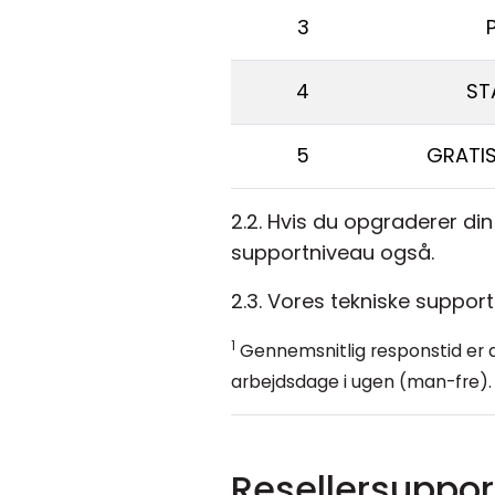
3
4
ST
5
GRATIS
2.2. Hvis du opgraderer din 
supportniveau også.
2.3. Vores tekniske support
1
Gennemsnitlig responstid er de
arbejdsdage i ugen (man-fre). 
Resellersuppor