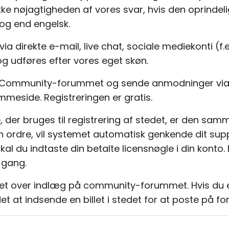
ikke nøjagtigheden af vores svar, hvis den oprind
og end engelsk.
via direkte e-mail, live chat, sociale mediekonti (f.
og udføres efter vores eget skøn.
å Community-forummet og sende anmodninger via B
mmeside. Registreringen er gratis.
e, der bruges til registrering af stedet, er den s
n ordre, vil systemet automatisk genkende dit sup
al du indtaste din betalte licensnøgle i din konto
 gang.
ioritet over indlæg på community-forummet. Hvis du e
et at indsende en billet i stedet for at poste på f