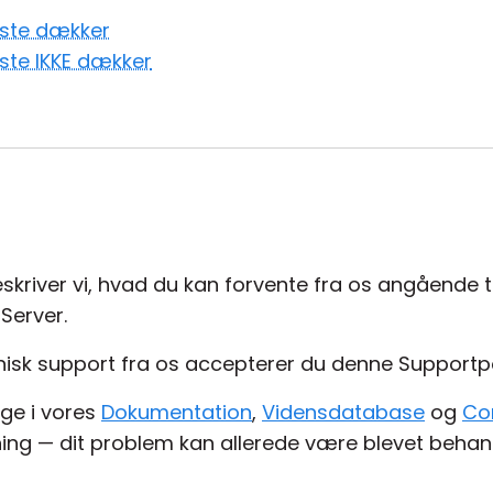
este dækker
ste IKKE dækker
 beskriver vi, hvad du kan forvente fra os angående
 Server.
isk support fra os accepterer du denne Supportpol
søge i vores
Dokumentation
,
Vidensdatabase
og
Co
g — dit problem kan allerede være blevet behand