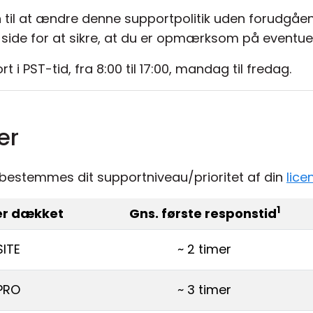
en til at ændre denne supportpolitik uden forudgåen
ne side for at sikre, at du er opmærksom på eventue
ort i PST-tid, fra 8:00 til 17:00, mandag til fredag.
er
e, bestemmes dit supportniveau/prioritet af din
lice
1
er dækket
Gns. første responstid
SITE
~ 2 timer
PRO
~ 3 timer