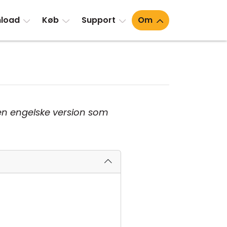
load
Køb
Support
Om
en engelske version som