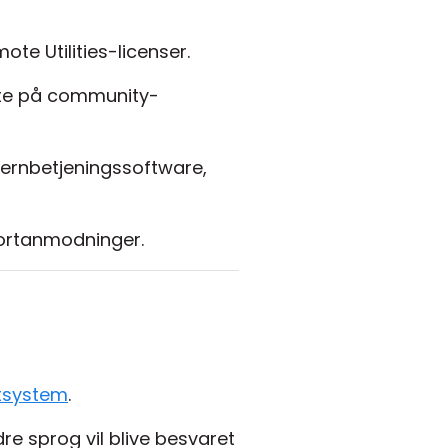
ote Utilities-licenser.
oste på community-
 fjernbetjeningssoftware,
portanmodninger.
etsystem
.
re sprog vil blive besvaret