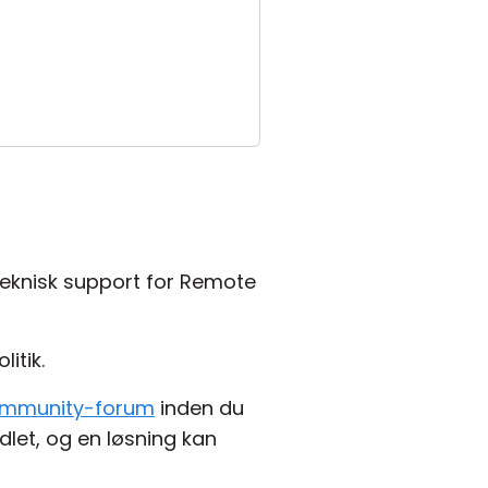
 teknisk support for Remote
itik.
mmunity-forum
inden du
let, og en løsning kan