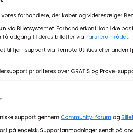
til vores forhandlere, der køber og videresælger Rem
un
via Billetsystemet. Forhandlerkonti kan ikke p
få adgang til deres billetter via
Partnerområdet
.
et til fjernsupport via Remote Utilities eller anden
lersupport prioriteres over GRATIS og Prøve-sup
r
 tekniske support gennem
Community-forum
og
Bill
upport på engelsk. Supportanmodninger sendt på and