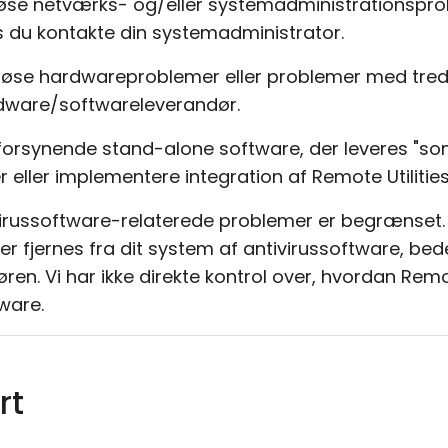
t løse netværks- og/eller systemadministrationspro
du kontakte din systemadministrator.
t løse hardwareproblemer eller problemer med tre
rdware/softwareleverandør.
lvforsynende stand-alone software, der leveres "som
r eller implementere integration af Remote Utilit
irussoftware-relaterede problemer er begrænset. H
ller fjernes fra dit system af antivirussoftware, be
en. Vi har ikke direkte kontrol over, hvordan Remo
ware.
rt