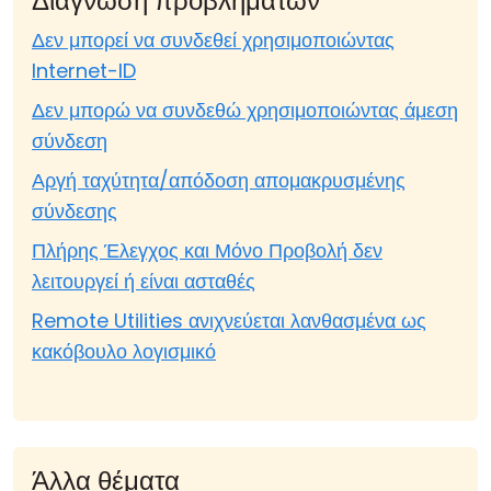
Διάγνωση προβλημάτων
Δεν μπορεί να συνδεθεί χρησιμοποιώντας
Internet-ID
Δεν μπορώ να συνδεθώ χρησιμοποιώντας άμεση
σύνδεση
Αργή ταχύτητα/απόδοση απομακρυσμένης
σύνδεσης
Πλήρης Έλεγχος και Μόνο Προβολή δεν
λειτουργεί ή είναι ασταθές
Remote Utilities ανιχνεύεται λανθασμένα ως
κακόβουλο λογισμικό
Άλλα θέματα