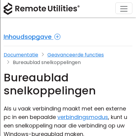
Ondersteuning
Downloaden
Oplossingen
Product
Kopen
Over
Tour
Financiën en Banken
Windows
Kopen Online
Ondersteuningscentrum
Neem contact met ons op
Inhoudsopgave
Beveiliging
Productie en Detailhandel
macOS
Licentie Assistent
Documentatie
Perskamer
Screenshots
Gezondheidszorg
Linux
Upgrade Uw Licentie
Kennisbank
Schrijf een recensie
Documentatie
Geavanceerde functies
Bureaublad snelkoppelingen
Versie-informatie
Onderwijs en Overheid
iOS/Android
Bureaublad
Verbinding modi
Informatietechnologie
snelkoppelingen
Onbeheerd Toegang
Als u vaak verbinding maakt met een externe
Ondersteuning voor Active Directory
pc in een bepaalde
verbindingsmodus
, kunt u
een snelkoppeling naar die verbinding op uw
MSI-configuratie
Windows-bureaublad maken.