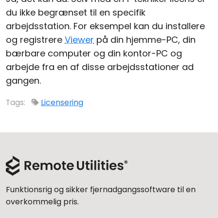
du ikke begrænset til en specifik
Cloud og Lokalt
arbejdsstation. For eksempel kan du installere
og registrere
Viewer
på din hjemme-PC, din
bærbare computer og din kontor-PC og
arbejde fra en af disse arbejdsstationer ad
gangen.
Tags:
Licensering
Funktionsrig og sikker fjernadgangssoftware til en
overkommelig pris.