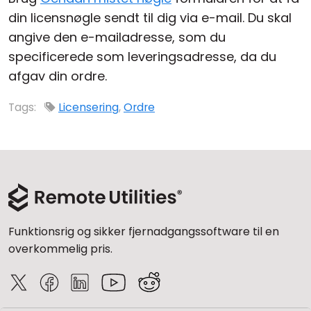
din licensnøgle sendt til dig via e-mail. Du skal
Cloud og Lokalt
angive den e-mailadresse, som du
specificerede som leveringsadresse, da du
afgav din ordre.
Tags:
Licensering
,
Ordre
Funktionsrig og sikker fjernadgangssoftware til en
overkommelig pris.