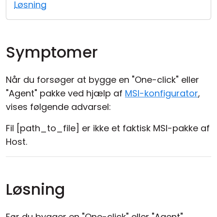
Løsning
Cloud og Lokalt
Symptomer
Når du forsøger at bygge en "One-click" eller
"Agent" pakke ved hjælp af
MSI-konfigurator
,
vises følgende advarsel:
Fil [path_to_file] er ikke et faktisk MSI-pakke af
Host.
Løsning
Før du bygger en "One-click" eller "Agent"