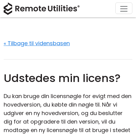
Download
Løsninger
Support
Produkt
Køb
Om
Tour
Finans og Bankvæsen
Windows
Køb online
Support Center
Kontakt os
Sikkerhed
Produktion og Detailhandel
macOS
Licensassistent
Dokumentation
Presseværelse
« Tilbage til vidensbasen
Skærmbilleder
Sundhedspleje
Linux
Opgrader din licens
Vidensbase
Skriv en anmeldelse
Udgivelsesnoter
Uddannelse og Offentlig Sektor
iOS/Android
Udstedes min licens?
Forbindelsesmodes
Informationsteknologi
Du kan bruge din licensnøgle for evigt med den
Uden tilsyn
hovedversion, du købte din nøgle til. Når vi
udgiver en ny hovedversion, og du beslutter
Active Directory Support
dig for at opgradere til den version, vil du
MSI Konfiguration
modtage en ny licensnøgle til at bruge i stedet