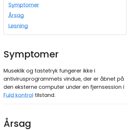
Symptomer
Cloud og Lokalt
Årsag
Løsning
Symptomer
Museklik og tastetryk fungerer ikke i
antivirusprogrammets vindue, der er åbnet på
den eksterne computer under en fjernsession i
Fuld kontrol
tilstand.
Årsag