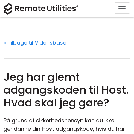
Download
Løsninger
Support
Produkt
Køb
Om
Tour
Finans og Bankvæsen
Windows
Køb online
Support Center
Kontakt os
Sikkerhed
Produktion og Detailhandel
macOS
Licensassistent
Dokumentation
Presseværelse
« Tilbage til Vidensbase
Skærmbilleder
Sundhedspleje
Linux
Opgrader din licens
Vidensbase
Skriv en anmeldelse
Udgivelsesnoter
Uddannelse og Offentlig Sektor
iOS/Android
Jeg har glemt
Forbindelsesmodes
Informationsteknologi
adgangskoden til Host.
Uden tilsyn
Hvad skal jeg gøre?
Active Directory Support
På grund af sikkerhedshensyn kan du ikke
MSI Konfiguration
gendanne din Host adgangskode, hvis du har