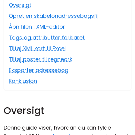
Oversigt
Cloud og Lokalt
Opret en skabelonadressebogsfil
Åbn filen i XML-editor
Tags og attributter forklaret
Tilføj XML kort til Excel
Tilføj poster til regneark
Eksporter adressebog
Konklusion
Oversigt
Denne guide viser, hvordan du kan fylde