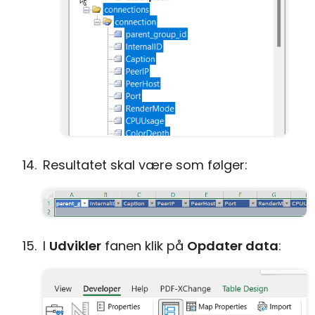
Resultatet skal være som følger:
I
Udvikler
fanen klik på
Opdater data
: