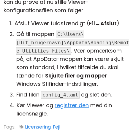
kan du prøve at nulstille Viewer-
konfigurationsfilen som følger:
Afslut Viewer fuldstændigt (
Fil
→
Afslut
).
Gå til mappen
C:\Users\
[Dit_brugernavn]\AppData\Roaming\Remot
. Vær opmærksom
e Utilities Files\
på, at AppData-mappen kan være skjult
som standard, i hvilket tilfælde du skal
tænde for
Skjulte filer og mapper
i
Windows Stifinder-indstillinger.
Find filen
og slet den.
config_4.xml
Kør Viewer og
registrer den
med din
licensnøgle.
Tags:
Licensering
,
Fejl