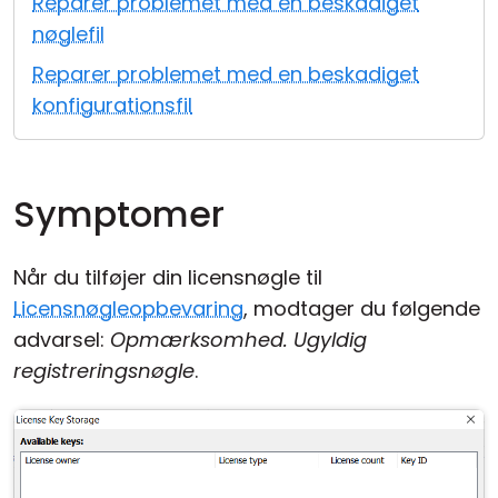
Reparer problemet med en beskadiget
Cloud og Lokalt
nøglefil
Reparer problemet med en beskadiget
konfigurationsfil
Symptomer
Når du tilføjer din licensnøgle til
Licensnøgleopbevaring
, modtager du følgende
advarsel:
Opmærksomhed. Ugyldig
registreringsnøgle
.