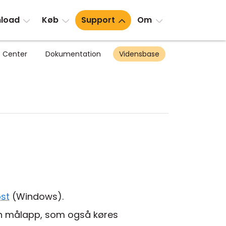
load
Køb
Support
Om
 Center
Dokumentation
Vidensbase
st
(Windows).
 en målapp, som også køres