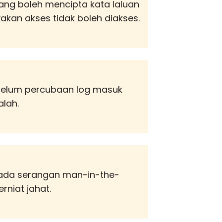
ng boleh mencipta kata laluan
kan akses tidak boleh diakses.
elum percubaan log masuk
lah.
ada serangan man-in-the-
niat jahat.